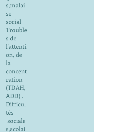
s,malai
se
social
Trouble
s de
l'attenti
on, de
la
concent
ration
(TDAH,
ADD) .
Difficul
tés
sociale
s,scolai